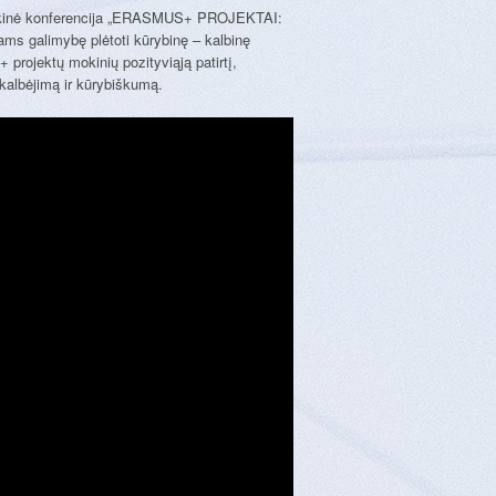
blikinė konferencija „ERASMUS+ PROJEKTAI:
s galimybę plėtoti kūrybinę – kalbinę
projektų mokinių pozityviąją patirtį,
kalbėjimą ir kūrybiškumą.