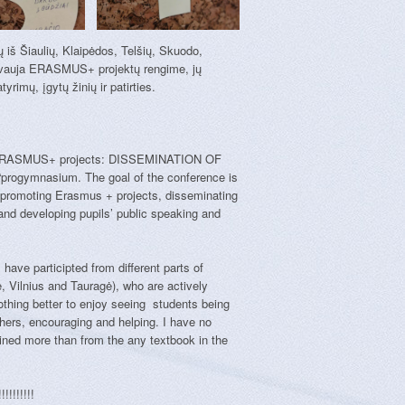
 iš Šiaulių, Klaipėdos, Telšių, Skuodo,
alyvauja ERASMUS+ projektų rengime, jų
yrimų, įgytų žinių ir patirties.
ce “ERASMUS+ projects: DISSEMINATION OF
rogymnasium. The goal of the conference is
by promoting Erasmus + projects, disseminating
nd developing pupils’ public speaking and
have participted from different parts of
ė, Vilnius and Tauragė), who are actively
othing better to enjoy seeing students being
thers, encouraging and helping. I have no
ained more than from the any textbook in the
!!!!!!!