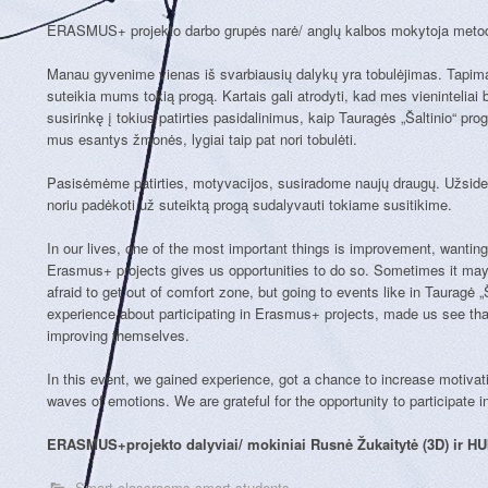
ERASMUS+ projekto darbo grupės narė/ anglų kalbos mokytoja metod
Manau gyvenime vienas iš svarbiausių dalykų yra tobulėjimas. Tapima
suteikia mums tokią progą. Kartais gali atrodyti, kad mes vieninteliai 
susirinkę į tokius patirties pasidalinimus, kaip Tauragės „Šaltinio“ pr
mus esantys žmonės, lygiai taip pat nori tobulėti.
Pasisėmėme patirties, motyvacijos, susiradome naujų draugų. Užsideg
noriu padėkoti už suteiktą progą sudalyvauti tokiame susitikime.
In our lives, one of the most important things is improvement, wantin
Erasmus+ projects gives us opportunities to do so. Sometimes it may 
afraid to get out of comfort zone, but going to events like in Tauragė
experience about participating in Erasmus+ projects, made us see tha
improving themselves.
In this event, we gained experience, got a chance to increase motivat
waves of emotions. We are grateful for the opportunity to participate in
ERASMUS+projekto dalyviai/ mokiniai Rusnė Žukaitytė (3D) ir HU
Smart classrooms smart students