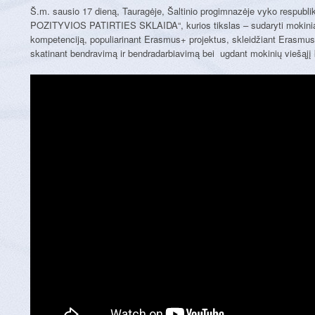
Š.m. sausio 17 dieną, Tauragėje, Šaltinio progimnazėje vyko respu
POZITYVIOS PATIRTIES SKLAIDA“, kurios tikslas – sudaryti mokiniam
kompetenciją, populiarinant Erasmus+ projektus, skleidžiant Erasmus+ 
skatinant bendravimą ir bendradarbiavimą bei ugdant mokinių viešąjį 