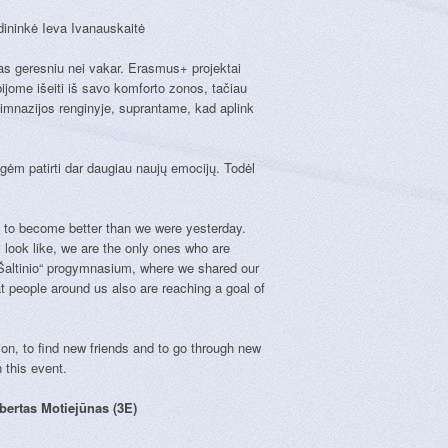
ininkė Ieva Ivanauskaitė
s geresniu nei vakar. Erasmus+ projektai
bijome išeiti iš savo komforto zonos, tačiau
ogimnazijos renginyje, suprantame, kad aplink
ėm patirti dar daugiau naujų emocijų. Todėl
g to become better than we were yesterday.
look like, we are the only ones who are
 „Šaltinio“ progymnasium, where we shared our
t people around us also are reaching a goal of
ion, to find new friends and to go through new
 this event.
bertas Motiejūnas (3E)