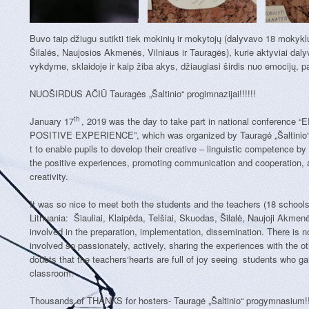
Buvo taip džiugu sutikti tiek mokinių ir mokytojų (dalyvavo 18 mokyklų
Šilalės, Naujosios Akmenės, Vilniaus ir Tauragės), kurie aktyviai d
vykdyme, sklaidoje ir kaip žiba akys, džiaugiasi širdis nuo emocijų, pat
NUOŠIRDUS AČIŪ Tauragės „Šaltinio“ progimnazijai!!!!!!
th
January 17
, 2019 was the day to take part in national conferen
POSITIVE EXPERIENCE”, which was organized by Tauragė „Šaltinio“p
t to enable pupils to develop their creative – linguistic competence 
the positive experiences, promoting communication and cooperation, a
creativity.
It was so nice to meet both the students and the teachers (18 schools 
Lithuania: Šiauliai, Klaipėda, Telšiai, Skuodas, Šilalė, Naujoji Akmen
involved in the preparation, implementation, dissemination. There is n
involved so passionately, actively, sharing the experiences with the o
doubts that the teachers‘hearts are full of joy seeing students who g
classroom.
Thousands of THANKS for hosters- Tauragė „Šaltinio“ progymnasium!!!!