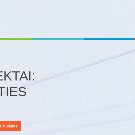
KTAI:
TIES
t students