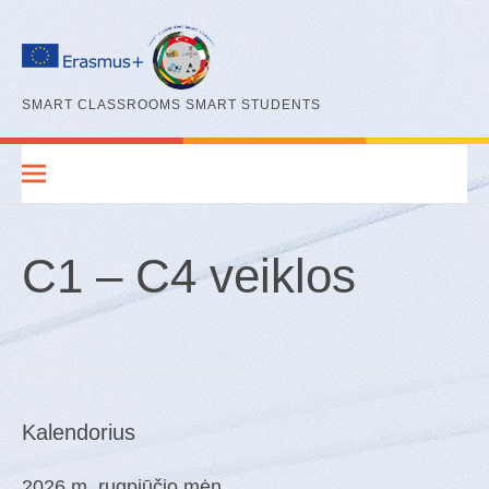
Eiti
prie
turinio
SMART CLASSROOMS SMART STUDENTS
C1 – C4 veiklos
Kalendorius
2026 m. rugpjūčio mėn.