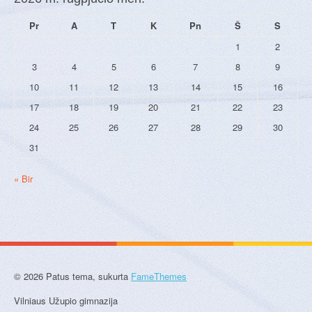
Pr
A
T
K
Pn
Š
S
1
2
3
4
5
6
7
8
9
10
11
12
13
14
15
16
17
18
19
20
21
22
23
24
25
26
27
28
29
30
31
« Bir
© 2026 Patus tema, sukurta
FameThemes
Vilniaus Užupio gimnazija