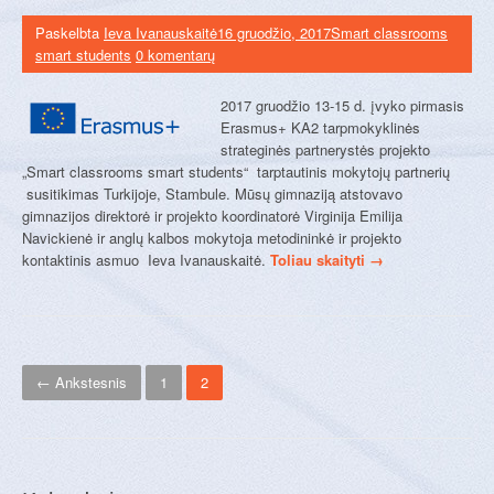
Paskelbta
Ieva Ivanauskaitė
16 gruodžio, 2017
Smart classrooms
smart students
0 komentarų
2017 gruodžio 13-15 d. įvyko pirmasis
Erasmus+ KA2 tarpmokyklinės
strateginės partnerystės projekto
„Smart classrooms smart students“ tarptautinis mokytojų partnerių
susitikimas Turkijoje, Stambule. Mūsų gimnaziją atstovavo
gimnazijos direktorė ir projekto koordinatorė Virginija Emilija
Navickienė ir anglų kalbos mokytoja metodininkė ir projekto
“
kontaktinis asmuo Ieva Ivanauskaitė.
Toliau skaityti
→
P
i
r
m
N
a
← Ankstesnis
1
2
s
a
i
s
v
E
i
r