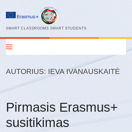
Eiti
prie
turinio
SMART CLASSROOMS SMART STUDENTS
AUTORIUS:
IEVA IVANAUSKAITĖ
Pirmasis Erasmus+
susitikimas