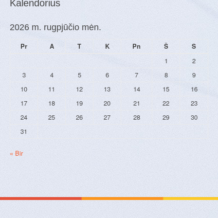
Kalendorius
a
g
s
m
2026 m. rugpjūčio mėn.
a
u
s
c
Pr
A
T
K
Pn
Š
S
+
1
2
s
i
u
3
4
5
6
7
8
9
j
s
10
11
12
13
14
15
16
i
a
t
17
18
19
20
21
22
23
i
t
24
25
26
27
28
29
30
k
i
31
a
m
a
r
« Bir
s
p
”
į
r